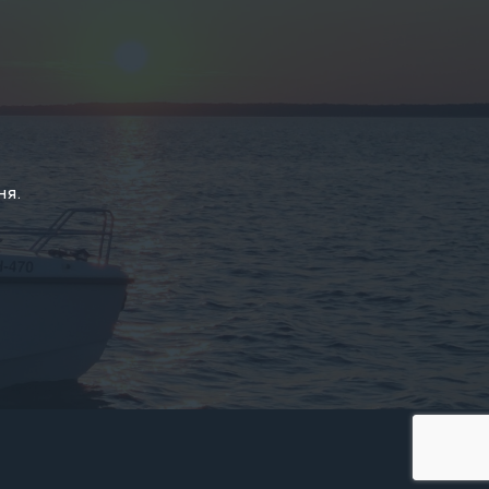
у
ня.