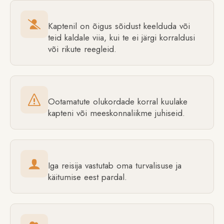
Kaptenil on õigus sõidust keelduda või
teid kaldale viia, kui te ei järgi korraldusi
või rikute reegleid.
Ootamatute olukordade korral kuulake
kapteni või meeskonnaliikme juhiseid.
Iga reisija vastutab oma turvalisuse ja
käitumise eest pardal.