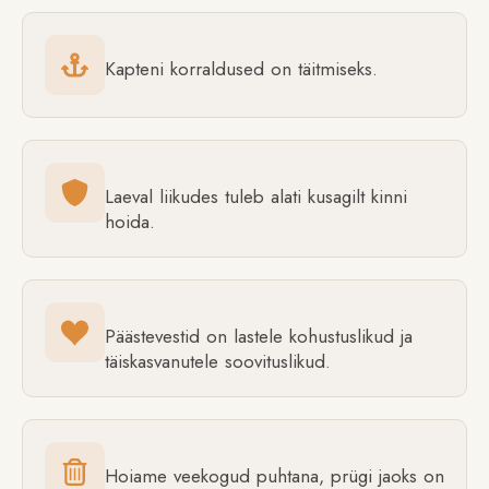
Kapteni korraldused on täitmiseks.
Laeval liikudes tuleb alati kusagilt kinni
hoida.
Päästevestid on lastele kohustuslikud ja
täiskasvanutele soovituslikud.
Hoiame veekogud puhtana, prügi jaoks on