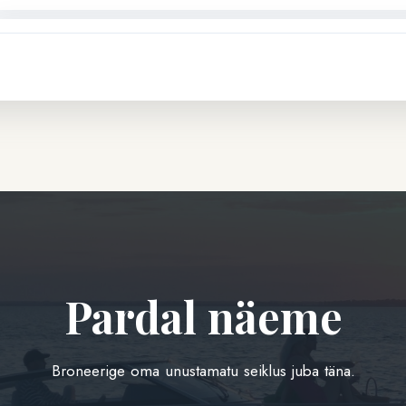
Tüdrukute õhtu
3h
6-tunnine Kihnu saare külastus
6h
Täpne väljumisaeg lepitakse kokku pärast broneeringu tegem
12-tunnine kruiis
12h
Pardal näeme
Hind kokkuleppel
Broneerige oma unustamatu seiklus juba täna.