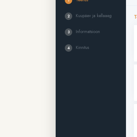
1
Kuupäev ja kellaaeg
2
T
Informatsioon
3
Kinnitus
4